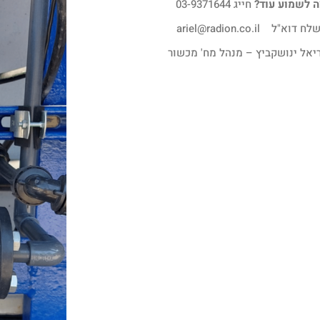
ה לשמוע עוד?
חייג 03-9371644
 דוא"ל ariel@radion.co.il
יאל ינושקביץ – מנהל מח' מכשור