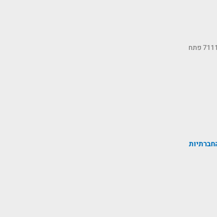
כתובתנו: רחוב הסיבים 11, ת.ד 7111 פתח
חברתיות