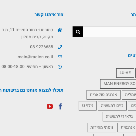
תר
צור איתנו קשר
תקווה, קרית מטלון
03-9226688
טים
main@radion.co.il
ראשון – חמישי: 08:00-18:00
LU-VE
MAN ENERGY SO
תוכלו למצוא אותנו גם ברשתות ה
שמלית
אנרגיה סולארית
ים
גזים לתעשיה
גילוי גז
גלאי גז לתעשיה
אנרגטית
ווסתי מהירות