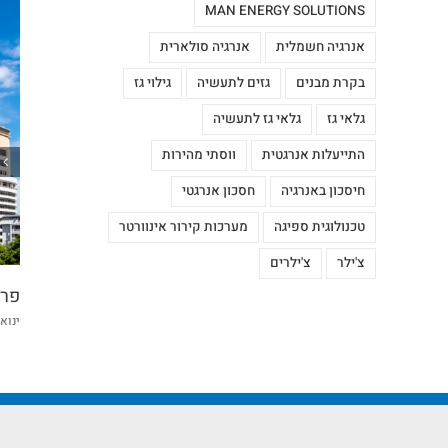
MAN ENERGY SOLUTIONS
אנרגיה חשמלית
אנרגיה סולארית
בקרת מבנים
גזים לתעשיה
גילוי גז
גלאי גז
גלאי גז לתעשיה
התייעלות אנרגטית
ווסתי מהירות
חיסכון באנרגיה
חסכון אנרגטי
טכנולוגית ספיגה
מערכות קירור אינוורטר
עלה מיוחדת של ווסת תדר LHD
צ'ילר
צ'ילרים
6th, 2
0 תגובות
|
פרו
ינואר , 2022