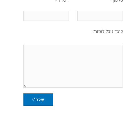
טלפון *
דוא''ל *
כיצד נוכל לעזור?