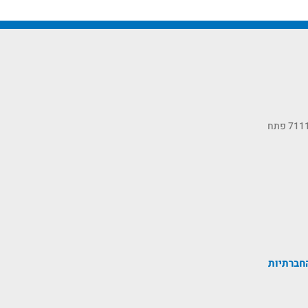
כתובתנו: רחוב הסיבים 11, ת.ד 7111 פתח
חברתיות