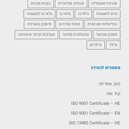
אנרגיה חשמלית
אנרגיה סולארית
בקרת מבנים
גזים לתעשיה
גילוי גז
גלאי גז
גלאי גז לתעשיה
התייעלות אנרגטית
ווסתי מהירות
חיסכון באנרגיה
חסכון אנרגטי
טכנולוגית ספיגה
מערכות קירור אינוורטר
צ'ילר
צ'ילרים
מסמכים להורדה
כתב אחריות
קוד אתי
ISO 9001 Certificate – HE
ISO 9001 Certificate – EN
ISO 13485 Certificate – HE