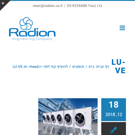
צרו קשר! 03-9226688
|
main@radion.co.il
פתח סרגל נגישות
LU-
דף הבית:
בית
פוסטים
להוסיף קוד לפני </head> תג.
LU-VE
VE
18
12, 2018
קבוצת LU-VE – כיום החברה השלישית בגודלה בעולם