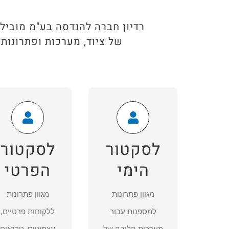
רדיון חברה להנדסה בע"מ מוביל
של ציוד, מערכות ופתרונות
פתרונות לענף
פתרונות
הימי וספנות
ושירותים
לסקטור הפרט
לסקטור
לסקטור
רדיון מציעה מכלול
רדיון מציעה מגוון
של פתרונות
הימי
הפרטי
פתרונות ללקוחות
למספנות עבור
מגוון פתרונות
מגוון פתרונות
פרטיים, עצמאיים,
מערכות הליבה של
למספנות עבור
ללקוחות פרטיים,
טכנאים ומהנדסים
האוניות כולל חלפים