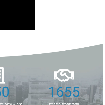
00
1947
שנת הקמת החברה
מ"ר – שטח בני