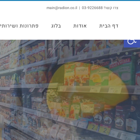
צרו קשר! 03-9226688
|
main@radion.co.il
דף הבית
אודות
בלוג
פתרונות ושירותי
פתח סרגל נגישות
עגלות וסלסי
וחנויות מסחר