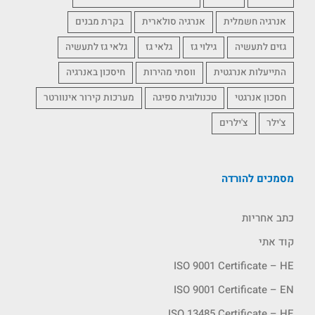
אנרגיה חשמלית
אנרגיה סולארית
בקרת מבנים
גזים לתעשיה
גילוי גז
גלאי גז
גלאי גז לתעשיה
התייעלות אנרגטית
ווסתי מהירות
חיסכון באנרגיה
חסכון אנרגטי
טכנולוגית ספיגה
מערכות קירור אינוורטר
צ'ילר
צ'ילרים
מסמכים להורדה
כתב אחריות
קוד אתי
ISO 9001 Certificate – HE
ISO 9001 Certificate – EN
ISO 13485 Certificate – HE