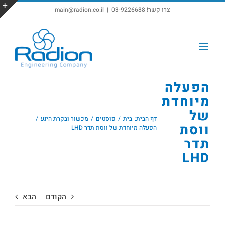
צרו קשר! 03-9226688
|
main@radion.co.il
פתח סרגל נגישות
הפעלה
מיוחדת
של
דף הבית:
בית
פוסטים
מכשור ובקרת הינע
ווסת
הפעלה מיוחדת של ווסת תדר LHD
תדר
LHD
הקודם
הבא