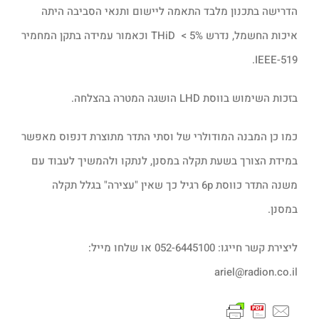
הדרישה בתכנון מלבד התאמה ליישום ותנאי הסביבה היתה
איכות החשמל, נדרש THiD < 5% וכאמור עמידה בתקן המחמיר
IEEE-519.
בזכות השימוש בווסת LHD הושגה המטרה בהצלחה.
כמו כן המבנה המודולרי של וסתי התדר מתוצרת דנפוס מאפשר
במידת הצורך בשעת תקלה במסנן, לנתקו ולהמשיך לעבוד עם
משנה התדר כווסת 6p רגיל כך שאין "עצירה" בגלל תקלה
במסנן.
ליצירת קשר חייגו: 052-6445100 או שלחו מייל:
ariel@radion.co.il