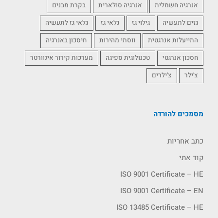
אנרגיה חשמלית
אנרגיה סולארית
בקרת מבנים
גזים לתעשיה
גילוי גז
גלאי גז
גלאי גז לתעשיה
התייעלות אנרגטית
ווסתי מהירות
חיסכון באנרגיה
חסכון אנרגטי
טכנולוגית ספיגה
מערכות קירור אינוורטר
צ'ילר
צ'ילרים
מסמכים להורדה
כתב אחריות
קוד אתי
ISO 9001 Certificate – HE
ISO 9001 Certificate – EN
ISO 13485 Certificate – HE