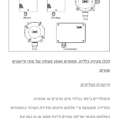
להלן סקירה כללית, תחומים ואופן פעולה של סוגי חיישנים
שונים:
חיישנים קטליטים:
פופולריים ביותר בגילוי גזים נפיצים או אמוניה.
המדידה מתבצעת ע"י אלמנט חימום ומדידת השינוי בהתנגדות
האלמנט בתנאי שריפה שונים (ריכוז חמצן או גז בסביבת