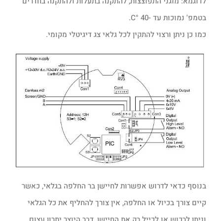
לדוגמא: מוגני התפוצצות, להתקנה בתעלות ולהתקנה בחדרים
בטמפ' נמוכות עד -40 °C.
כמו כן ניתן ורצוי להתקין לכל גלאי צג דיגיטלי מקומי.
בנוסף כדאי לדרוש אפשרות לחיישן בר החלפה בגלאי, כאשר
קיים צורך בכיול או החלפה, אין צורך להחליף את כל הגלאי
וניתן לרכוש או לכייל רק את החיישן, דבר היוצר יתרון עצום