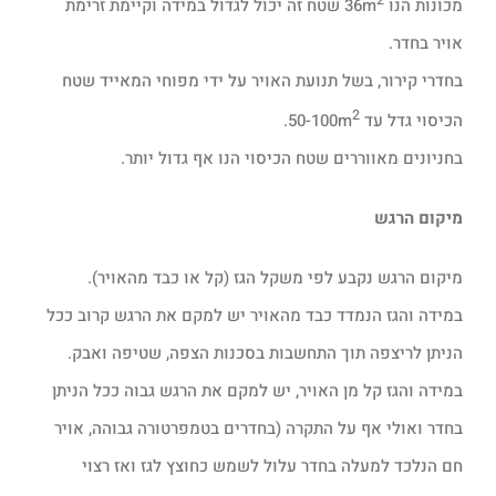
מכונות הנו 36m
שטח זה יכול לגדול במידה וקיימת זרימת
אויר בחדר.
בחדרי קירור, בשל תנועת האויר על ידי מפוחי המאייד שטח
2
הכיסוי גדל עד 50-100m
.
בחניונים מאווררים שטח הכיסוי הנו אף גדול יותר.
מיקום הרגש
מיקום הרגש נקבע לפי משקל הגז (קל או כבד מהאויר).
במידה והגז הנמדד כבד מהאויר יש למקם את הרגש קרוב ככל
הניתן לריצפה תוך התחשבות בסכנות הצפה, שטיפה ואבק.
במידה והגז קל מן האויר, יש למקם את הרגש גבוה ככל הניתן
בחדר ואולי אף על התקרה (בחדרים בטמפרטורה גבוהה, אויר
חם הנלכד למעלה בחדר עלול לשמש כחוצץ לגז ואז רצוי