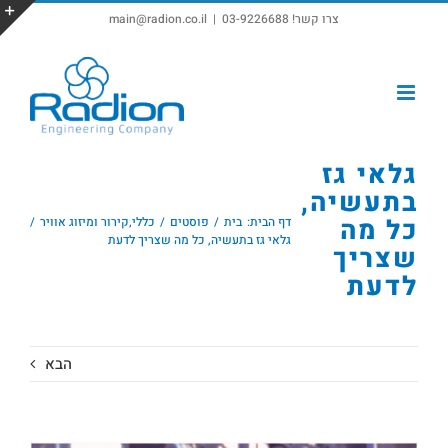
צרו קשר! 03-9226688
|
main@radion.co.il
פתח סרגל נגישות
גלאי גז
בתעשיה,
כל מה
דף הבית:
בית
פוסטים
כללי
,
קירור ומיזוג אוויר
גלאי גז בתעשיה, כל מה שצריך לדעת
שצריך
לדעת
הבא