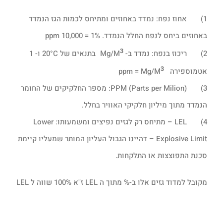
1) אחוז נפח: נמדד באחוזים ומתיחס לכמות הגז הנמדד
באחוזים ביחס לנפח החלל הנמדד. 1% = 10,000 ppm
3
2) ריכוז בנפח: נמדד ב- Mg/M
בתנאים של 20°C ו- 1
3
אטמוספירה ppm = Mg/M
3) (Parts per Milion) PPM: מספר החלקיקים של החומר
הנמדד מתוך מיליון חלקיקי האוויר בחלל.
4) LEL – מתיחס רק לגזים נפיצים ומשמעותו: Lower
Explosive Limit – דהיינו הגבול העליון המותר שמעליו קיימת
סכנת התפוצצות או התלקחות.
מקובל למדוד גזים אלו ב-% מתוך ה LEL ז"א 100% שווה ל LEL