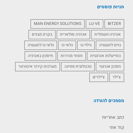
תגיות פוסטים
MAN ENERGY SOLUTIONS
LU-VE
BITZER
אנרגיה חשמלית
אנרגיה סולארית
בקרת מבנים
גזים לתעשיה
גילוי גז
גלאי גז
גלאי גז לתעשיה
התייעלות אנרגטית
ווסתי מהירות
חיסכון באנרגיה
חסכון אנרגטי
טכנולוגית ספיגה
מערכות קירור אינוורטר
צ'ילר
צ'ילרים
מסמכים להורדה
כתב אחריות
קוד אתי