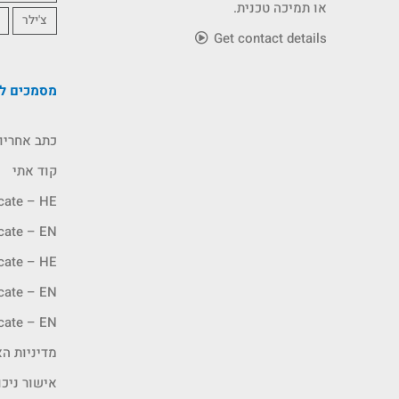
או תמיכה טכנית.
צ'ילר
Get contact details
מסמכים לה
כתב אחריו
קוד אתי
icate – HE
icate – EN
icate – HE
icate – EN
icate – EN
מדיניות האיכ
אישור ניכו