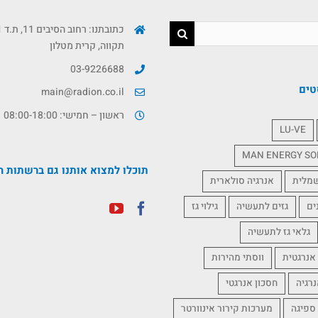
תקווה, קרית מטלון
03-9226688
טים
main@radion.co.il
ראשון – חמישי: 08:00-18:00
LU-VE
MAN ENERGY SO
תוכלו למצוא אותנו גם ברשתות ה
שמלית
אנרגיה סולארית
ים
גזים לתעשיה
גילוי גז
גלאי גז לתעשיה
אנרגטית
ווסתי מהירות
נרגיה
חסכון אנרגטי
 ספיגה
מערכות קירור אינוורטר