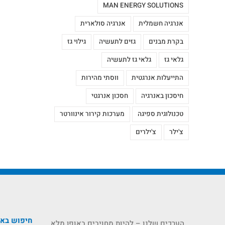
MAN ENERGY SOLUTIONS
אנרגיה חשמלית
אנרגיה סולארית
בקרת מבנים
גזים לתעשיה
גילוי גז
גלאי גז
גלאי גז לתעשיה
התייעלות אנרגטית
ווסתי מהירות
חיסכון באנרגיה
חסכון אנרגטי
טכנולוגית ספיגה
מערכות קירור אינוורטר
צ'ילר
צ'ילרים
חיפוש בא
הערכים שלנו – להיות מחויבים באופן מלא