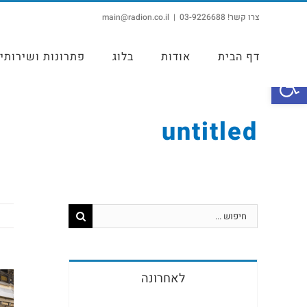
צרו קשר! 03-9226688
|
main@radion.co.il
דף הבית
אודות
בלוג
פתרונות ושירותי
פתח סרגל נגישות
untitled
לאחרונה