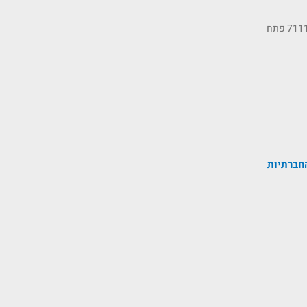
כתובתנו: רחוב הסיבים 11, ת.ד 7111 פתח
חברתיות