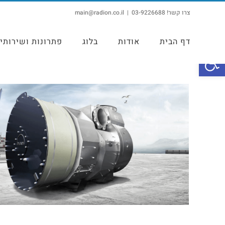
צרו קשר! 03-9226688
|
main@radion.co.il
דף הבית
אודות
בלוג
פתרונות ושירותי
פתח סרגל נגישות