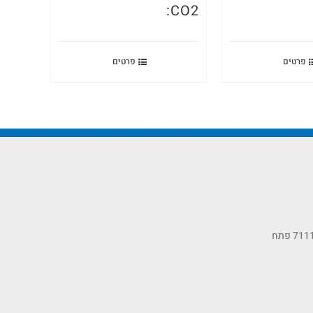
CO2:
פרטים
פרטים
כתובתנו: רחוב הסיבים 11, ת.ד 7111 פתח