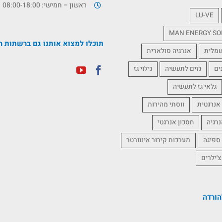
ראשון – חמישי: 08:00-18:00
LU-VE
MAN ENERGY SO
תוכלו למצוא אותנו גם ברשתות ה
שמלית
אנרגיה סולארית
ים
גזים לתעשיה
גילוי גז
גלאי גז לתעשיה
אנרגטית
ווסתי מהירות
נרגיה
חסכון אנרגטי
 ספיגה
מערכות קירור אינוורטר
צ'ילרים
ורדה