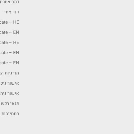
כתב אחריו
קוד אתי
icate – HE
icate – EN
icate – HE
icate – EN
icate – EN
מדיניות האיכ
אישור ניכו
אישור ניה
תנאי רכש
התחייבות ב