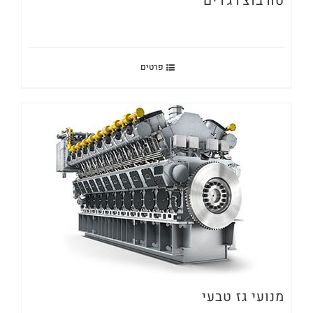
טורבוצ'רג'רים
פרטים
מנועי גז טבעי