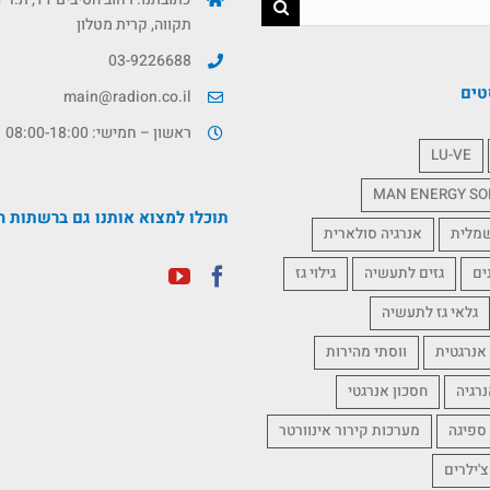
תקווה, קרית מטלון
03-9226688
טים
main@radion.co.il
ראשון – חמישי: 08:00-18:00
LU-VE
MAN ENERGY SO
תוכלו למצוא אותנו גם ברשתות ה
שמלית
אנרגיה סולארית
ים
גזים לתעשיה
גילוי גז
גלאי גז לתעשיה
אנרגטית
ווסתי מהירות
נרגיה
חסכון אנרגטי
 ספיגה
מערכות קירור אינוורטר
צ'ילרים