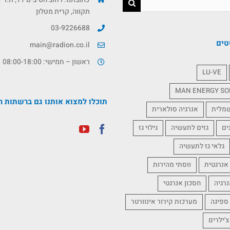
תקווה, קרית מטלון
03-9226688
טים
main@radion.co.il
ראשון – חמישי: 08:00-18:00
LU-VE
MAN ENERGY SO
תוכלו למצוא אותנו גם ברשתות ה
שמלית
אנרגיה סולארית
ים
גזים לתעשיה
גילוי גז
גלאי גז לתעשיה
אנרגטית
ווסתי מהירות
נרגיה
חסכון אנרגטי
 ספיגה
מערכות קירור אינוורטר
צ'ילרים