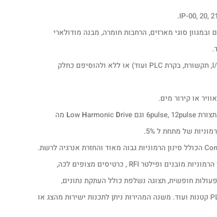
 ובמגוון סוגי מארזים, הרחבות חומרה, מבנה מודולארי
ניתן לקבל את הווסת עם הרחבות חומרה רבות (כרטיסי I/O, תקשורת, בקרת PLC ועוד) או ללא ולהוסיפם כחלק
ויר או קירור מים.
6pul וגם
D
armonic
H
ow
L
rive מה
כל וסתי התדר של ואקון ללא יוצא מהכלל כוללים מסנני הרמוניות מובנים ופילטר RFI , כרטיסים מצופים לכה,
ורת ModBus מובנית ו/או Ethernet IP, בחירת I/O ופעולות חופשית, תצוגה נשלפת כולל העתקת נתונים,
אפליקציות מובנות, בקר לוגי חכם לביצוע אפליקציות PLC קטנות ועוד. משנה המהירות ניתן לתכנות ישירות מהצג או