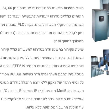
משני מהירות מגיעים במגוון דרגות אטימות כגון IP-00, 20, 21, 54, 66.
הוסתים כוללים סדרות ייעודיות לתעשייה ועבור כל יישום
משתנה, פרוטוקלי תקשורת רבים, בקרת PLC מובנית ועוד.
מהצורך במשך הזמן.
שיטת הקירור במשנה תדר בסדרות לתעשייה כולל קירור או
משנה התדר בסדרות התעשייתיות כולל סינון הרמוניות בתצורת se, 12pulse
שמבטיח עמידה בתקן הרמוניות מחמיר IEEE519 ורמת הרמוניות של מתחת ל 5%.
בנוסף ניתן לתכנן מערך וסתי תדר בשיטת Common DC Bus הכולל סינון הרמוניות גבוה מאוד והחזרת אנרגיה לרשת.
תקש
ע"י תוכנת מחשב המסופקת ללא עלות.