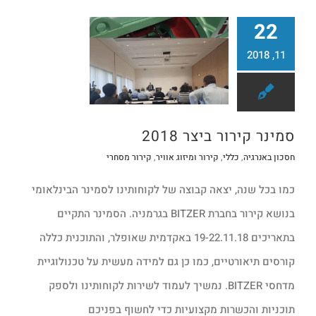
22
11, 2018
קירור ומיזוג אוויר
סמינר קירור ביצר 2018
סמינר קירור ביצר 2018
חסכון באנרגיה
,
כללי
,
קירור ומיזוג אוויר
,
קירור מסחרי
כמו בכל שנה, יצאה קבוצה של לקוחותינו לסמינר הבינלאומי
בנושא קירור בחברת BITZER בגרמניה. הסמינר התקיים
בתאריכים 19-22.11.18 באקדמית שאופלר, והתוכנית כללה
קורסים תיאורטיים, כמו כן גם למידה מעשית על טכנולוגיית
מדחסי BITZER. נמשיך לעמוד לשירות לקוחותינו ולספק
תוכניות והכשרות מקצועיות כדי לחשוף בפניכם