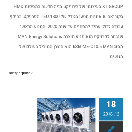
XT GROUP בעיצומו של פרוייקט בניה חדשה במספנת HMD
בקוריאה. 8 אוניות מטען בגודל של 1800 TEU הפרויקט, בהיקף
עבודה גדול, עתיד להסתיים עד שנת 2020. המנוע הראשי
שנבחר לפרויקט הוא מנוע תוצרת MAN Energy Solutions
מסוג 6S60ME-C10.5 MAN הוא היצרן המוביל בעולם של
מנועים
המשך בקריאה
18
12, 2018
קבוצת LU-VE – כיום החברה השלישית בגודלה בעולם