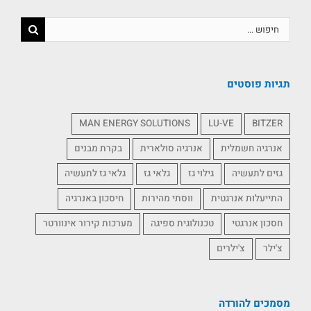
תגיות פוסטים
MAN ENERGY SOLUTIONS
LU-VE
BITZER
אנרגיה חשמלית
אנרגיה סולארית
בקרת מבנים
גזים לתעשיה
גילוי גז
גלאי גז
גלאי גז לתעשיה
התייעלות אנרגטית
ווסתי מהירות
חיסכון באנרגיה
חסכון אנרגטי
טכנולוגית ספיגה
מערכות קירור אינוורטר
צ'ילר
צ'ילרים
מסמכים להורדה