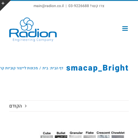
צרו קשר! 03-9226688
|
main@radion.co.il
פתח סרגל נגישות
smacap_Bright
דף הבית:
בית
מכונות לייצור קוביות קר
הקודם