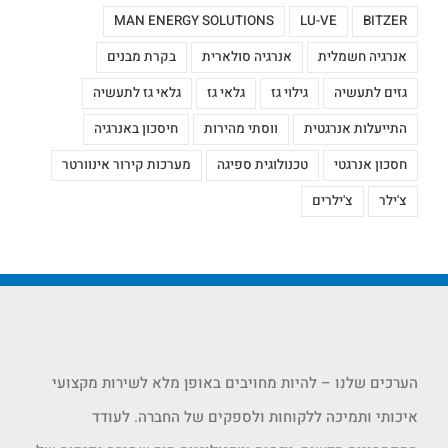
MAN ENERGY SOLUTIONS
LU-VE
BITZER
אנרגיה חשמלית
אנרגיה סולארית
בקרת מבנים
גזים לתעשיה
גילוי גז
גלאי גז
גלאי גז לתעשיה
התייעלות אנרגטית
ווסתי מהירות
חיסכון באנרגיה
חסכון אנרגטי
טכנולוגית ספיגה
מערכות קירור אינוורטר
צ'ילר
צ'ילרים
הערכים שלנו – להיות מחויבים באופן מלא לשירות מקצועי
איכותי ותמיכה ללקוחות ולספקים של החברה. לעודד