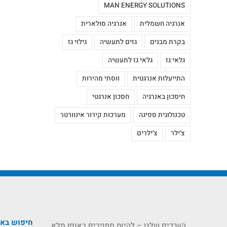
MAN ENERGY SOLUTIONS
אנרגיה חשמלית
אנרגיה סולארית
בקרת מבנים
גזים לתעשיה
גילוי גז
גלאי גז
גלאי גז לתעשיה
התייעלות אנרגטית
ווסתי מהירות
חיסכון באנרגיה
חסכון אנרגטי
טכנולוגית ספיגה
מערכות קירור אינוורטר
צ'ילר
צ'ילרים
חיפוש בא
הערכים שלנו – להיות מחויבים באופן מלא