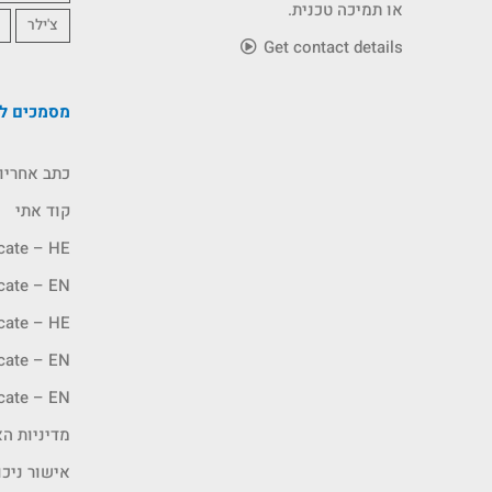
או תמיכה טכנית.
צ'ילר
Get contact details
מסמכים לה
כתב אחריו
קוד אתי
icate – HE
icate – EN
icate – HE
icate – EN
icate – EN
מדיניות האיכ
אישור ניכו