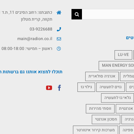
תקווה, קרית מטלון
03-9226688
טים
main@radion.co.il
ראשון – חמישי: 08:00-18:00
LU-VE
MAN ENERGY SO
תוכלו למצוא אותנו גם ברשתות ה
שמלית
אנרגיה סולארית
ים
גזים לתעשיה
גילוי גז
גלאי גז לתעשיה
אנרגטית
ווסתי מהירות
נרגיה
חסכון אנרגטי
 ספיגה
מערכות קירור אינוורטר