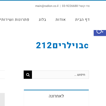
צרו קשר! 03-9226688
|
main@radion.co.il
דף הבית
אודות
בלוג
פתרונות ושירותי
פתח סרגל נגישות
cבוילרים212
לאחרונה