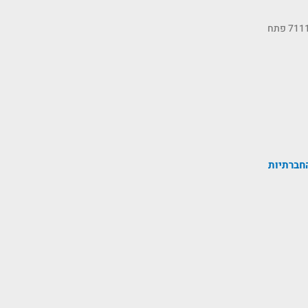
כתובתנו: רחוב הסיבים 11, ת.ד 7111 פתח
חברתיות