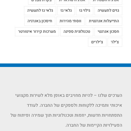
אנרגיה חשמלית
אנרגיה סולארית
בקרת מבנים
גזים לתעשיה
גילוי גז
גלאי גז
גלאי גז לתעשיה
התייעלות אנרגטית
ווסתי מהירות
חיסכון באנרגיה
חסכון אנרגטי
טכנולוגית ספיגה
מערכות קירור אינוורטר
צ'ילר
צ'ילרים
הערכים שלנו – להיות מחויבים באופן מלא לשירות מקצועי
איכותי ותמיכה ללקוחות ולספקים של החברה. לעודד
התפתחויות חדשות, יוזמות וטכנולוגיות תוך שמירה ופיתוח של
הפעילויות הקיימות של החברה.