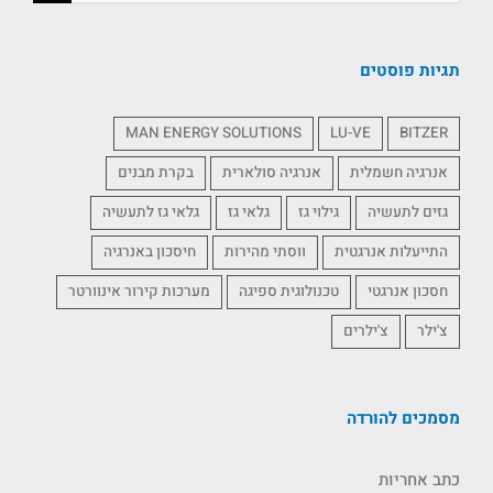
תגיות פוסטים
MAN ENERGY SOLUTIONS
LU-VE
BITZER
אנרגיה חשמלית
אנרגיה סולארית
בקרת מבנים
גזים לתעשיה
גילוי גז
גלאי גז
גלאי גז לתעשיה
התייעלות אנרגטית
ווסתי מהירות
חיסכון באנרגיה
חסכון אנרגטי
טכנולוגית ספיגה
מערכות קירור אינוורטר
צ'ילר
צ'ילרים
מסמכים להורדה
כתב אחריות