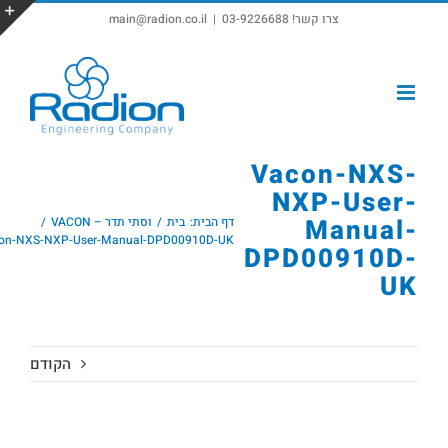
צרו קשר! 03-9226688
|
main@radion.co.il
פתח סרגל נגישות
Vacon-NXS-
NXP-User-
Manual-
דף הבית:
בית
וסתי תדר – VACON
on-NXS-NXP-User-Manual-DPD00910D-UK
DPD00910D-
UK
הקודם