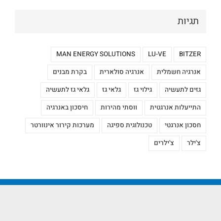
תגיות
MAN ENERGY SOLUTIONS
LU-VE
BITZER
אנרגיה חשמלית
אנרגיה סולארית
בקרת מבנים
גזים לתעשיה
גילוי גז
גלאי גז
גלאי גז לתעשיה
התייעלות אנרגטית
ווסתי מהירות
חיסכון באנרגיה
חסכון אנרגטי
טכנולוגית ספיגה
מערכות קירור אינוורטר
צ'ילר
צ'ילרים