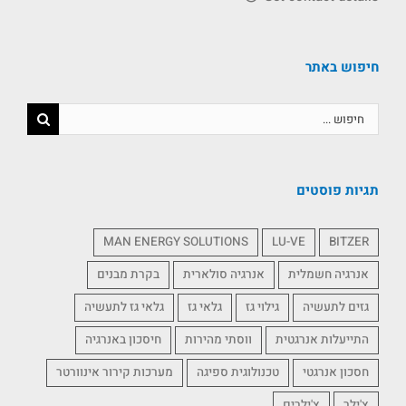
חיפוש באתר
תגיות פוסטים
MAN ENERGY SOLUTIONS
LU-VE
BITZER
אנרגיה חשמלית
אנרגיה סולארית
בקרת מבנים
גזים לתעשיה
גילוי גז
גלאי גז
גלאי גז לתעשיה
התייעלות אנרגטית
ווסתי מהירות
חיסכון באנרגיה
חסכון אנרגטי
טכנולוגית ספיגה
מערכות קירור אינוורטר
צ'ילר
צ'ילרים