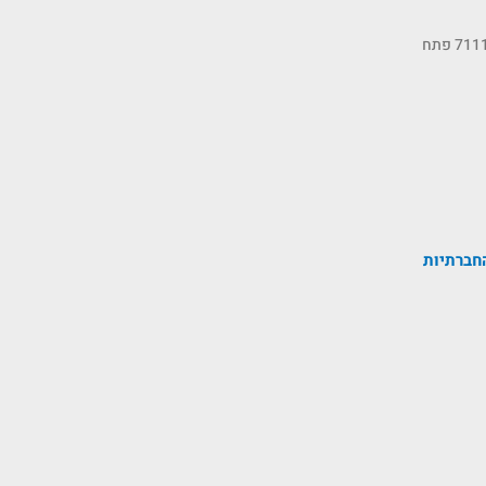
כתובתנו: רחוב הסיבים 11, ת.ד 7111 פתח
חברתיות