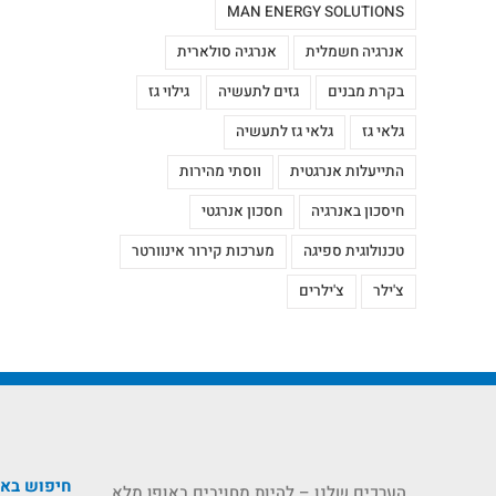
MAN ENERGY SOLUTIONS
אנרגיה חשמלית
אנרגיה סולארית
בקרת מבנים
גזים לתעשיה
גילוי גז
גלאי גז
גלאי גז לתעשיה
התייעלות אנרגטית
ווסתי מהירות
חיסכון באנרגיה
חסכון אנרגטי
טכנולוגית ספיגה
מערכות קירור אינוורטר
צ'ילר
צ'ילרים
חיפוש בא
הערכים שלנו – להיות מחויבים באופן מלא