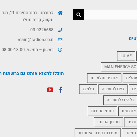
תקווה, קרית מטלון
03-9226688
טים
main@radion.co.il
ראשון – חמישי: 08:00-18:00
LU-VE
MAN ENERGY SO
תוכלו למצוא אותנו גם ברשתות ה
שמלית
אנרגיה סולארית
ים
גזים לתעשיה
גילוי גז
גלאי גז לתעשיה
אנרגטית
ווסתי מהירות
נרגיה
חסכון אנרגטי
 ספיגה
מערכות קירור אינוורטר