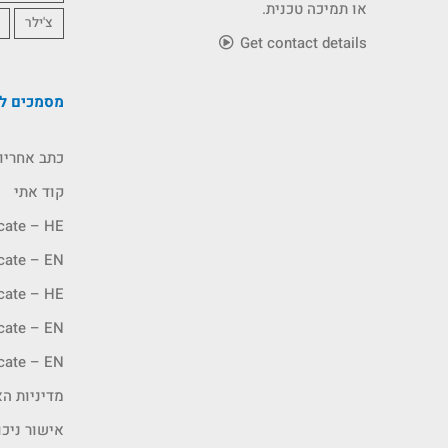
או תמיכה טכנית.
צ'ילר
Get contact details
מסמכים לה
כתב אחריו
קוד אתי
icate – HE
icate – EN
icate – HE
icate – EN
icate – EN
מדיניות האיכ
אישור ניכו