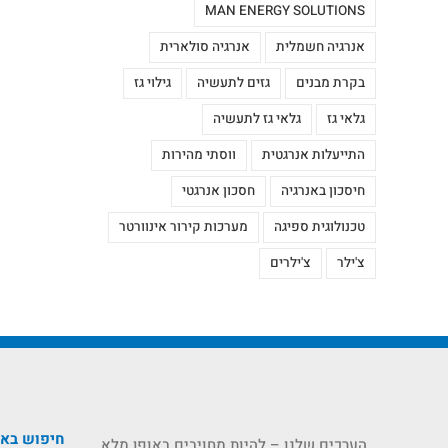
MAN ENERGY SOLUTIONS
אנרגיה חשמלית
אנרגיה סולארית
בקרת מבנים
גזים לתעשיה
גילוי גז
גלאי גז
גלאי גז לתעשיה
התייעלות אנרגטית
ווסתי מהירות
חיסכון באנרגיה
חסכון אנרגטי
טכנולוגית ספיגה
מערכות קירור אינוורטר
צ'ילר
צ'ילרים
חיפוש בא
הערכים שלנו – להיות מחויבים באופן מלא