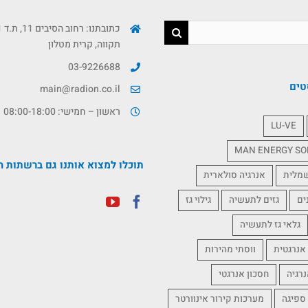
תקווה, קרית מטלון
03-9226688
טים
main@radion.co.il
ראשון – חמישי: 08:00-18:00
LU-VE
MAN ENERGY SO
תוכלו למצוא אותנו גם ברשתות ה
שמלית
אנרגיה סולארית
ים
גזים לתעשיה
גילוי גז
גלאי גז לתעשיה
אנרגטית
ווסתי מהירות
נרגיה
חסכון אנרגטי
 ספיגה
מערכות קירור אינוורטר