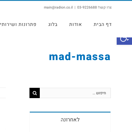
צרו קשר! 03-9226688
|
main@radion.co.il
דף הבית
אודות
בלוג
פתרונות ושירותי
פתח סרגל נגישות
mad-massa
לאחרונה