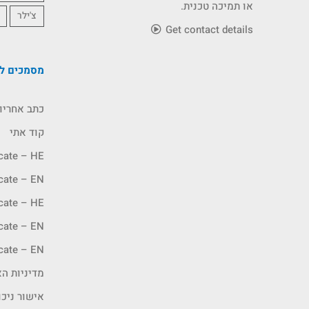
או תמיכה טכנית.
צ'ילר
Get contact details
מסמכים לה
כתב אחריו
קוד אתי
icate – HE
icate – EN
icate – HE
icate – EN
icate – EN
מדיניות האיכ
אישור ניכו