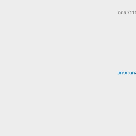
כתובתנו: רחוב הסיבים 11, ת.ד 7111 פתח
חברתיות