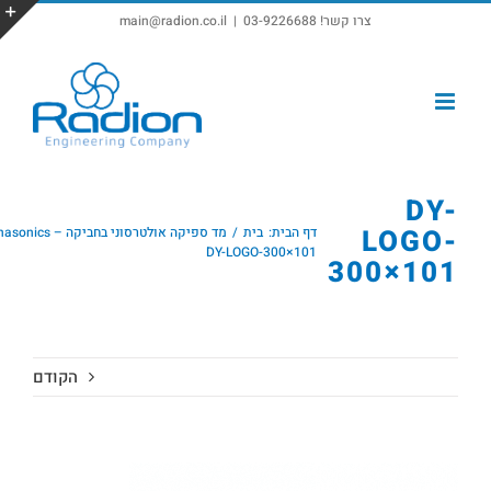
צרו קשר! 03-9226688
|
main@radion.co.il
פתח סרגל נגישות
DY-
LOGO-
דף הבית:
בית
מד ספיקה אולטרסוני בחביקה – Badger Dynasonics
DY-LOGO-300×101
300×101
הקודם