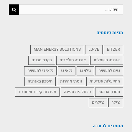
תגיות פוסטים
MAN ENERGY SOLUTIONS
LU-VE
BITZER
אנרגיה חשמלית
אנרגיה סולארית
בקרת מבנים
גזים לתעשיה
גילוי גז
גלאי גז
גלאי גז לתעשיה
התייעלות אנרגטית
ווסתי מהירות
חיסכון באנרגיה
חסכון אנרגטי
טכנולוגית ספיגה
מערכות קירור אינוורטר
צ'ילר
צ'ילרים
מסמכים להורדה