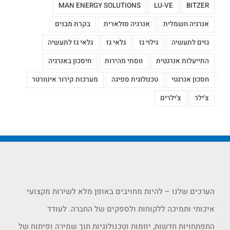
MAN ENERGY SOLUTIONS
LU-VE
BITZER
אנרגיה חשמלית
אנרגיה סולארית
בקרת מבנים
גזים לתעשיה
גילוי גז
גלאי גז
גלאי גז לתעשיה
התייעלות אנרגטית
ווסתי מהירות
חיסכון באנרגיה
חסכון אנרגטי
טכנולוגית ספיגה
מערכות קירור אינוורטר
צ'ילר
צ'ילרים
הערכים שלנו – להיות מחויבים באופן מלא לשירות מקצועי
איכותי ותמיכה ללקוחות ולספקים של החברה. לעודד
התפתחויות חדשות, יוזמות וטכנולוגיות תוך שמירה ופיתוח של