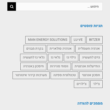
תגיות פוסטים
MAN ENERGY SOLUTIONS
LU-VE
BITZER
אנרגיה חשמלית
אנרגיה סולארית
בקרת מבנים
גזים לתעשיה
גילוי גז
גלאי גז
גלאי גז לתעשיה
התייעלות אנרגטית
ווסתי מהירות
חיסכון באנרגיה
חסכון אנרגטי
טכנולוגית ספיגה
מערכות קירור אינוורטר
צ'ילר
צ'ילרים
מסמכים להורדה