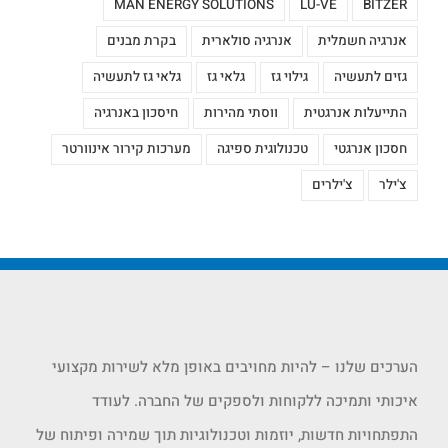
MAN ENERGY SOLUTIONS
LU-VE
BITZER
אנרגיה חשמלית
אנרגיה סולארית
בקרת מבנים
גזים לתעשיה
גילוי גז
גלאי גז
גלאי גז לתעשיה
התייעלות אנרגטית
ווסתי מהירות
חיסכון באנרגיה
חסכון אנרגטי
טכנולוגית ספיגה
מערכות קירור אינוורטר
צ'ילר
צ'ילרים
הערכים שלנו – להיות מחויבים באופן מלא לשירות מקצועי
איכותי ותמיכה ללקוחות ולספקים של החברה. לעודד
התפתחויות חדשות, יוזמות וטכנולוגיות תוך שמירה ופיתוח של