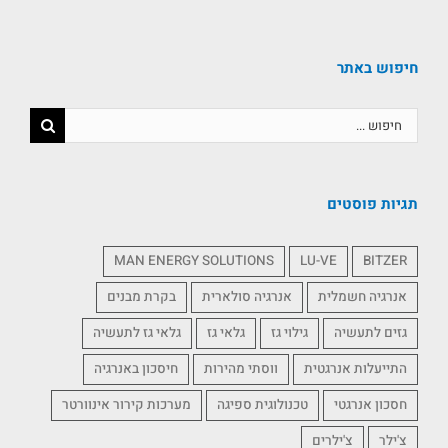
חיפוש באתר
תגיות פוסטים
MAN ENERGY SOLUTIONS
LU-VE
BITZER
אנרגיה חשמלית
אנרגיה סולארית
בקרת מבנים
גזים לתעשיה
גילוי גז
גלאי גז
גלאי גז לתעשיה
התייעלות אנרגטית
ווסתי מהירות
חיסכון באנרגיה
חסכון אנרגטי
טכנולוגית ספיגה
מערכות קירור אינוורטר
צ'ילר
צ'ילרים