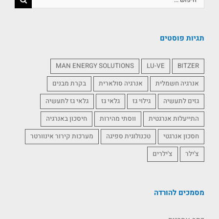
תגיות פוסטים
MAN ENERGY SOLUTIONS
LU-VE
BITZER
אנרגיה חשמלית
אנרגיה סולארית
בקרת מבנים
גזים לתעשיה
גילוי גז
גלאי גז
גלאי גז לתעשיה
התייעלות אנרגטית
ווסתי מהירות
חיסכון באנרגיה
חסכון אנרגטי
טכנולוגית ספיגה
מערכות קירור אינוורטר
צ'ילר
צ'ילרים
מסמכים להורדה