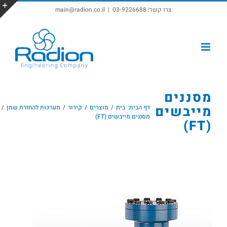
צרו קשר! 03-9226688
|
main@radion.co.il
פתח סרגל נגישות
מסננים
מייבשים
דף הבית:
בית
מוצרים
קירור
מערכות להחזרת שמן
מסננים מייבשים (FT)
(FT)