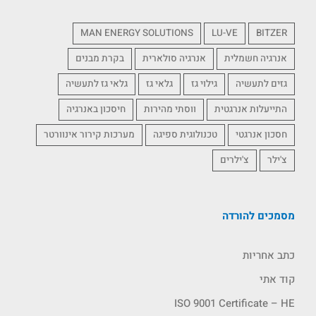
MAN ENERGY SOLUTIONS
LU-VE
BITZER
אנרגיה חשמלית
אנרגיה סולארית
בקרת מבנים
גזים לתעשיה
גילוי גז
גלאי גז
גלאי גז לתעשיה
התייעלות אנרגטית
ווסתי מהירות
חיסכון באנרגיה
חסכון אנרגטי
טכנולוגית ספיגה
מערכות קירור אינוורטר
צ'ילר
צ'ילרים
מסמכים להורדה
כתב אחריות
קוד אתי
ISO 9001 Certificate – HE