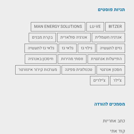
תגיות פוסטים
MAN ENERGY SOLUTIONS
LU-VE
BITZER
אנרגיה חשמלית
אנרגיה סולארית
בקרת מבנים
גזים לתעשיה
גילוי גז
גלאי גז
גלאי גז לתעשיה
התייעלות אנרגטית
ווסתי מהירות
חיסכון באנרגיה
חסכון אנרגטי
טכנולוגית ספיגה
מערכות קירור אינוורטר
צ'ילר
צ'ילרים
מסמכים להורדה
כתב אחריות
קוד אתי