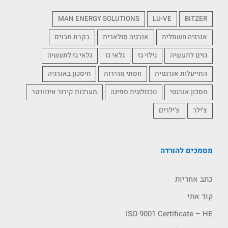
MAN ENERGY SOLUTIONS
LU-VE
BITZER
אנרגיה חשמלית
אנרגיה סולארית
בקרת מבנים
גזים לתעשיה
גילוי גז
גלאי גז
גלאי גז לתעשיה
התייעלות אנרגטית
ווסתי מהירות
חיסכון באנרגיה
חסכון אנרגטי
טכנולוגית ספיגה
מערכות קירור אינוורטר
צ'ילר
צ'ילרים
מסמכים להורדה
כתב אחריות
קוד אתי
ISO 9001 Certificate – HE