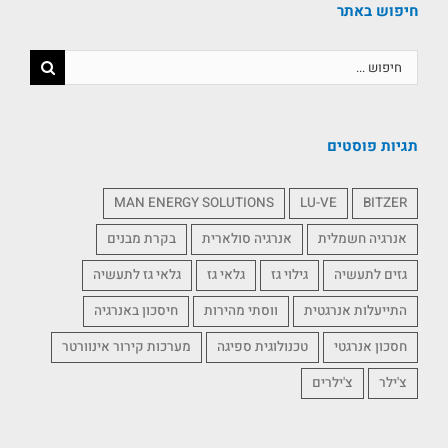
חיפוש באתר
תגיות פוסטים
MAN ENERGY SOLUTIONS
LU-VE
BITZER
אנרגיה חשמלית
אנרגיה סולארית
בקרת מבנים
גזים לתעשיה
גילוי גז
גלאי גז
גלאי גז לתעשיה
התייעלות אנרגטית
ווסתי מהירות
חיסכון באנרגיה
חסכון אנרגטי
טכנולוגית ספיגה
מערכות קירור אינוורטר
צ'ילר
צ'ילרים