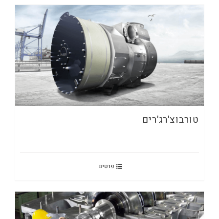
טורבוצ'רג'רים
פרטים