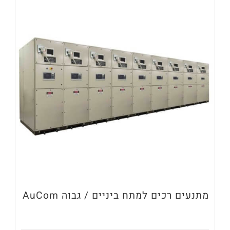
מתנעים רכים למתח ביניים / גבוה AuCom