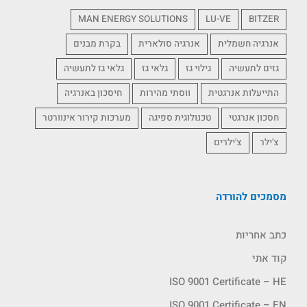
MAN ENERGY SOLUTIONS
LU-VE
BITZER
אנרגיה חשמלית
אנרגיה סולארית
בקרת מבנים
גזים לתעשיה
גילוי גז
גלאי גז
גלאי גז לתעשיה
התייעלות אנרגטית
ווסתי מהירות
חיסכון באנרגיה
חסכון אנרגטי
טכנולוגית ספיגה
מערכות קירור אינוורטר
צ'ילר
צ'ילרים
מסמכים להורדה
כתב אחריות
קוד אתי
ISO 9001 Certificate – HE
ISO 9001 Certificate – EN