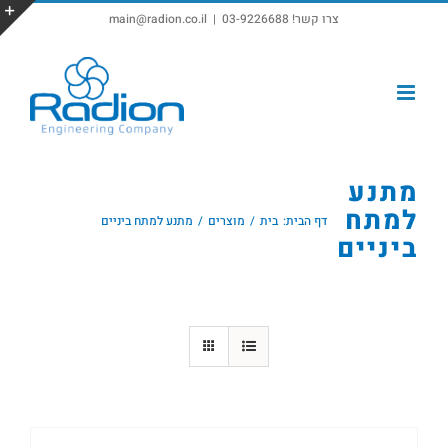
צרו קשר! 03-9226688
|
main@radion.co.il
פתח סרגל נגישות
מתנע
למתח
דף הבית:
בית
מוצרים
מתנע למתח ביניים
ביניים