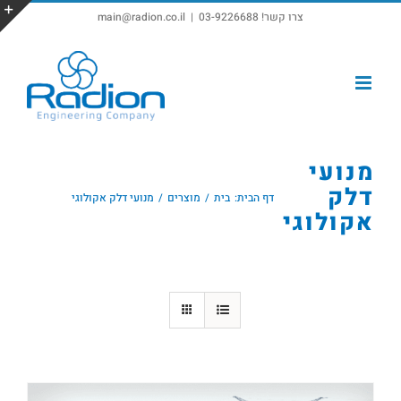
צרו קשר! 03-9226688
|
main@radion.co.il
פתח סרגל נגישות
מנועי
דלק
דף הבית:
בית
מוצרים
מנועי דלק אקולוגי
אקולוגי