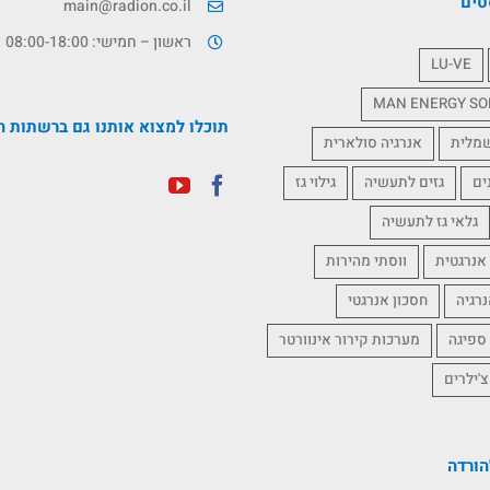
טים
main@radion.co.il
ראשון – חמישי: 08:00-18:00
LU-VE
MAN ENERGY SO
תוכלו למצוא אותנו גם ברשתות ה
שמלית
אנרגיה סולארית
ים
גזים לתעשיה
גילוי גז
גלאי גז לתעשיה
אנרגטית
ווסתי מהירות
נרגיה
חסכון אנרגטי
 ספיגה
מערכות קירור אינוורטר
צ'ילרים
ורדה