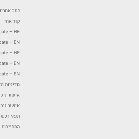
כתב אחריו
קוד אתי
icate – HE
icate – EN
icate – HE
icate – EN
icate – EN
מדיניות האיכ
אישור ניכו
אישור ניה
תנאי רכש
התחייבות ב