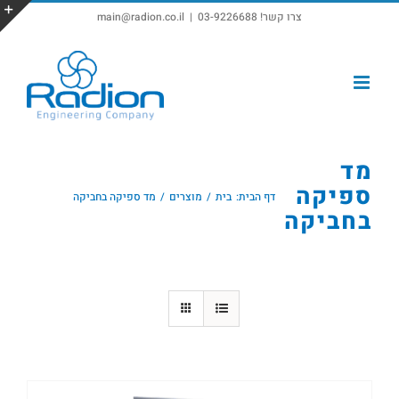
צרו קשר! 03-9226688
|
main@radion.co.il
פתח סרגל נגישות
מד
ספיקה
דף הבית:
בית
מוצרים
מד ספיקה בחביקה
בחביקה