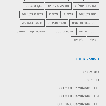
אנרגיה חשמלית
אנרגיה סולארית
בקרת מבנים
גזים לתעשיה
גילוי גז
גלאי גז
גלאי גז לתעשיה
התייעלות אנרגטית
ווסתי מהירות
חיסכון באנרגיה
חסכון אנרגטי
טכנולוגית ספיגה
מערכות קירור אינוורטר
צ'ילר
צ'ילרים
מסמכים להורדה
כתב אחריות
קוד אתי
ISO 9001 Certificate – HE
ISO 9001 Certificate – EN
ISO 13485 Certificate – HE