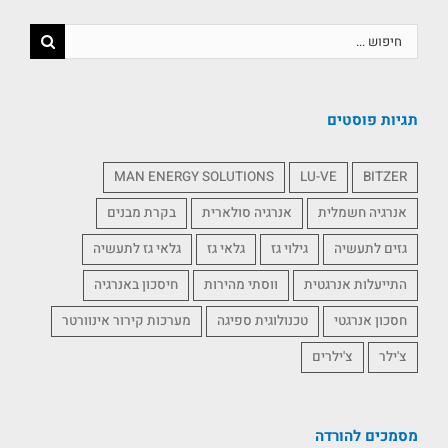
תגיות פוסטים
MAN ENERGY SOLUTIONS
LU-VE
BITZER
אנרגיה חשמלית
אנרגיה סולארית
בקרת מבנים
גזים לתעשיה
גילוי גז
גלאי גז
גלאי גז לתעשיה
התייעלות אנרגטית
ווסתי מהירות
חיסכון באנרגיה
חסכון אנרגטי
טכנולוגית ספיגה
מערכות קירור אינוורטר
צ'ילר
צ'ילרים
מסמכים להורדה