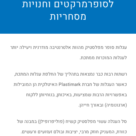
לסופרמרקטים וחנויות
מסחריות
עגלות סופר מפלסטיק מהוות אלטרנטיבה מודרנית ויעילה יותר
לעגלות המוכרות ממתכת.
רשתות רבות כבר נמצאות בתהליך של החלפת עגלות המתכת,
כאשר העגלות של חברת Plastimark האיטלקית הן המובילות
באפשרויות הרבות שמציעות, באיכותן, בנוחיותן ללקוח
(ארגונומיה) ובאורך חייהן.
סל העגלה עשוי מפלסטיק קשיח (פוליפרופילן) במבנה של
כוורת, המעניק חוזק מרבי, יציבות ובולם זעזועים ורעשים.