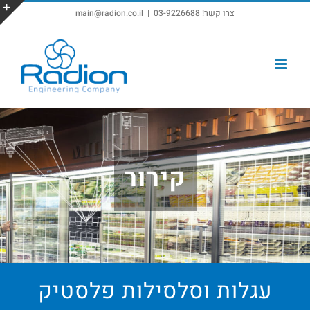
צרו קשר! 03-9226688
|
main@radion.co.il
פתח סרגל נגישות
קירור
עגלות וסלסילות פלסטיק