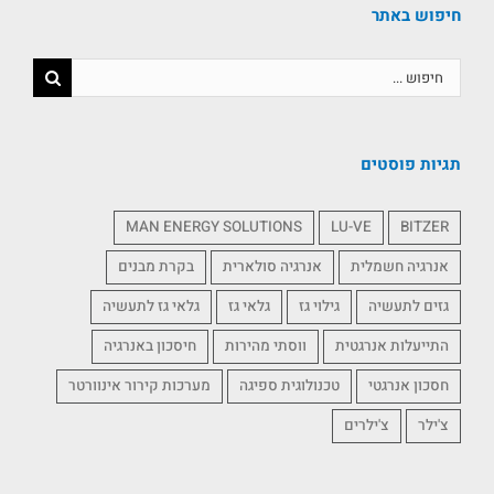
חיפוש באתר
תגיות פוסטים
MAN ENERGY SOLUTIONS
LU-VE
BITZER
אנרגיה חשמלית
אנרגיה סולארית
בקרת מבנים
גזים לתעשיה
גילוי גז
גלאי גז
גלאי גז לתעשיה
התייעלות אנרגטית
ווסתי מהירות
חיסכון באנרגיה
חסכון אנרגטי
טכנולוגית ספיגה
מערכות קירור אינוורטר
צ'ילר
צ'ילרים