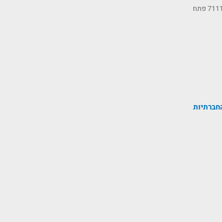
כתובתנו: רחוב הסיבים 11, ת.ד 7111 פתח
חברתיות