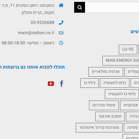
תקווה, קרית מטלון
03-9226688
טים
main@radion.co.il
ראשון – חמישי: 08:00-18:00
LU-VE
MAN ENERGY SO
תוכלו למצוא אותנו גם ברשתות ה
שמלית
אנרגיה סולארית
ים
גזים לתעשיה
גילוי גז
גלאי גז לתעשיה
אנרגטית
ווסתי מהירות
נרגיה
חסכון אנרגטי
 ספיגה
מערכות קירור אינוורטר
צ'ילרים