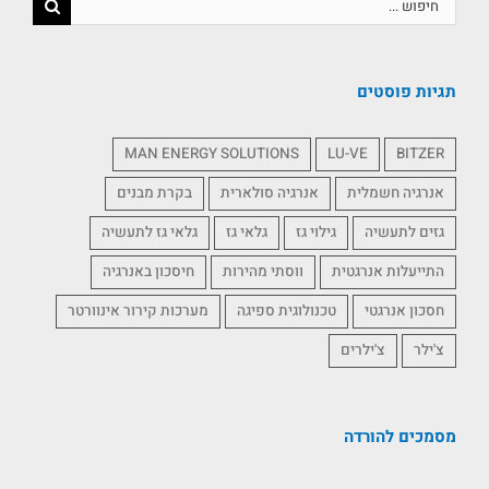
תגיות פוסטים
MAN ENERGY SOLUTIONS
LU-VE
BITZER
אנרגיה חשמלית
אנרגיה סולארית
בקרת מבנים
גזים לתעשיה
גילוי גז
גלאי גז
גלאי גז לתעשיה
התייעלות אנרגטית
ווסתי מהירות
חיסכון באנרגיה
חסכון אנרגטי
טכנולוגית ספיגה
מערכות קירור אינוורטר
צ'ילר
צ'ילרים
מסמכים להורדה