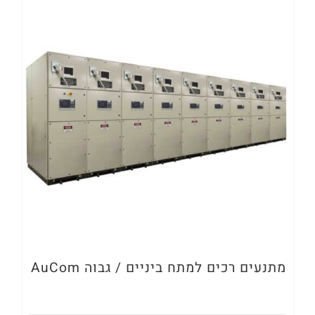
מתנעים רכים למתח ביניים / גבוה AuCom