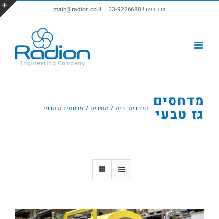
צרו קשר! 03-9226688
|
main@radion.co.il
פתח סרגל נגישות
מדחסים
דף הבית:
בית
מוצרים
מדחסים גז טבעי
גז טבעי