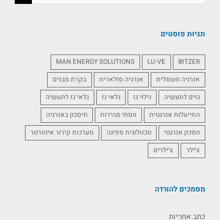
תגיות פוסטים
MAN ENERGY SOLUTIONS
LU-VE
BITZER
אנרגיה חשמלית
אנרגיה סולארית
בקרת מבנים
גזים לתעשיה
גילוי גז
גלאי גז
גלאי גז לתעשיה
התייעלות אנרגטית
ווסתי מהירות
חיסכון באנרגיה
חסכון אנרגטי
טכנולוגית ספיגה
מערכות קירור אינוורטר
צ'ילר
צ'ילרים
מסמכים להורדה
כתב אחריות