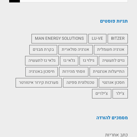
תגיות פוסטים
MAN ENERGY SOLUTIONS
LU-VE
BITZER
אנרגיה חשמלית
אנרגיה סולארית
בקרת מבנים
גזים לתעשיה
גילוי גז
גלאי גז
גלאי גז לתעשיה
התייעלות אנרגטית
ווסתי מהירות
חיסכון באנרגיה
חסכון אנרגטי
טכנולוגית ספיגה
מערכות קירור אינוורטר
צ'ילר
צ'ילרים
מסמכים להורדה
כתב אחריות