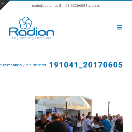
צרו קשר! 03-9226688
|
main@radion.co.il
פתח סרגל נגישות
20170605_191041
דף הבית:
בית
הרשמה לבית פתוח 