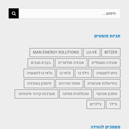
תגיות פוסטים
MAN ENERGY SOLUTIONS
LU-VE
BITZER
אנרגיה חשמלית
אנרגיה סולארית
בקרת מבנים
גזים לתעשיה
גילוי גז
גלאי גז
גלאי גז לתעשיה
התייעלות אנרגטית
ווסתי מהירות
חיסכון באנרגיה
חסכון אנרגטי
טכנולוגית ספיגה
מערכות קירור אינוורטר
צ'ילר
צ'ילרים
מסמכים להורדה