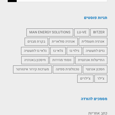
תגיות פוסטים
MAN ENERGY SOLUTIONS
LU-VE
BITZER
אנרגיה חשמלית
אנרגיה סולארית
בקרת מבנים
גזים לתעשיה
גילוי גז
גלאי גז
גלאי גז לתעשיה
התייעלות אנרגטית
ווסתי מהירות
חיסכון באנרגיה
חסכון אנרגטי
טכנולוגית ספיגה
מערכות קירור אינוורטר
צ'ילר
צ'ילרים
מסמכים להורדה
כתב אחריות