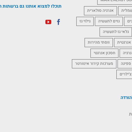
MAN ENERGY SO
תוכלו למצוא אותנו גם ברשתות ה
שמלית
אנרגיה סולארית
ים
גזים לתעשיה
גילוי גז
גלאי גז לתעשיה
אנרגטית
ווסתי מהירות
נרגיה
חסכון אנרגטי
 ספיגה
מערכות קירור אינוורטר
צ'ילרים
ורדה
ת