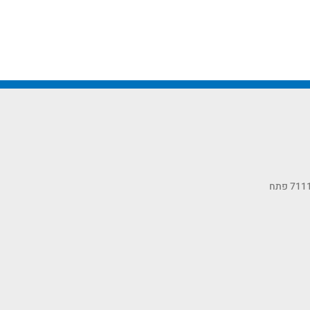
כתובתנו: רחוב הסיבים 11, ת.ד 7111 פתח