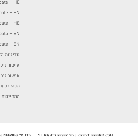
icate – HE
icate – EN
icate – HE
icate – EN
icate – EN
מדיניות האיכ
אישור ניכו
אישור ניה
תנאי רכש
התחייבות ב
GINEERING CO. LTD | ALL RIGHTS RESERVED | CREDIT: FREEPIK.COM |