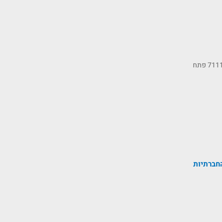
כתובתנו: רחוב הסיבים 11, ת.ד 7111 פתח
חברתיות