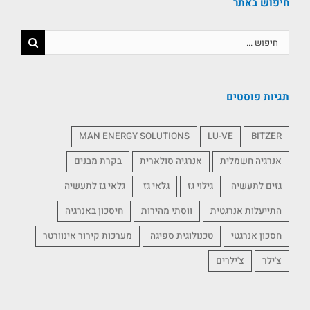
חיפוש באתר
תגיות פוסטים
MAN ENERGY SOLUTIONS
LU-VE
BITZER
אנרגיה חשמלית
אנרגיה סולארית
בקרת מבנים
גזים לתעשיה
גילוי גז
גלאי גז
גלאי גז לתעשיה
התייעלות אנרגטית
ווסתי מהירות
חיסכון באנרגיה
חסכון אנרגטי
טכנולוגית ספיגה
מערכות קירור אינוורטר
צ'ילר
צ'ילרים