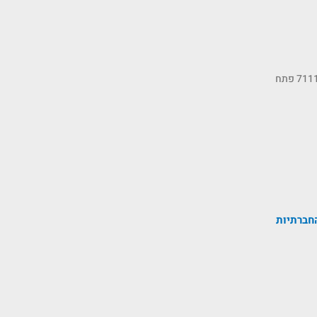
כתובתנו: רחוב הסיבים 11, ת.ד 7111 פתח
חברתיות