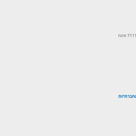
כתובתנו: רחוב הסיבים 11, ת.ד 7111 פתח
חברתיות