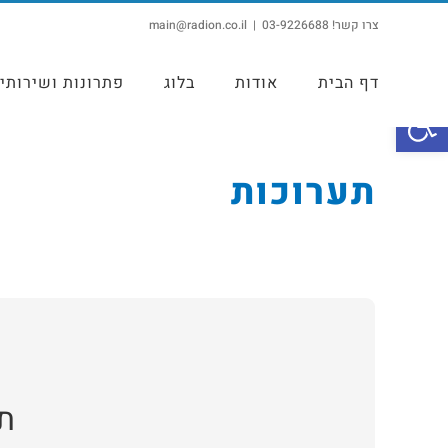
צרו קשר! 03-9226688
|
main@radion.co.il
דף הבית
אודות
בלוג
פתרונות ושירותי
פתח סרגל נגישות
תערוכות
תע