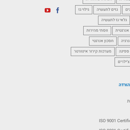
ים
גזים לתעשיה
גילוי גז
גלאי גז לתעשיה
אנרגטית
ווסתי מהירות
נרגיה
חסכון אנרגטי
 ספיגה
מערכות קירור אינוורטר
צ'ילרים
ורדה
ת
ISO 9001 Certif