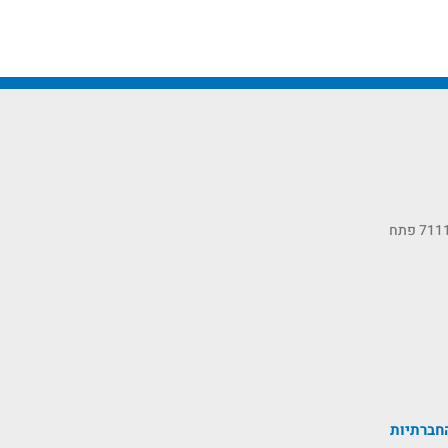
כתובתנו: רחוב הסיבים 11, ת.ד 7111 פתח
חברתיות