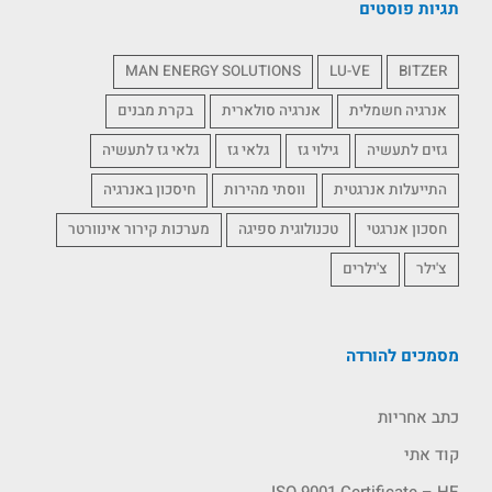
תגיות פוסטים
MAN ENERGY SOLUTIONS
LU-VE
BITZER
אנרגיה חשמלית
אנרגיה סולארית
בקרת מבנים
גזים לתעשיה
גילוי גז
גלאי גז
גלאי גז לתעשיה
התייעלות אנרגטית
ווסתי מהירות
חיסכון באנרגיה
חסכון אנרגטי
טכנולוגית ספיגה
מערכות קירור אינוורטר
צ'ילר
צ'ילרים
מסמכים להורדה
כתב אחריות
קוד אתי
ISO 9001 Certificate – HE