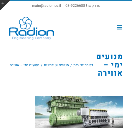
צרו קשר! 03-9226688
|
main@radion.co.il
פתח סרגל נגישות
מנועים
ימי –
דף הבית:
בית
מנועים וטורבינות
מנועים ימי – אווירה
אווירה